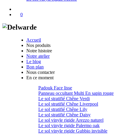
0
Accueil
Nos produits
Notre histoire
Notre atelier
Le blog
Bon plan
Nous contacter
En ce moment
Padouk Face lisse
Panneau occultant Multi En sapin rouge
Le sol stratifié Chêne Verdi
Le sol stratifié Chêne Liverpool
Le sol stratifié Chêne Lily
Le sol stratifié Chêne Daisy
Le sol vinyle rigide Arezzo naturel
Le sol vinyle rigide Palermo oak
Le sol vinyle rigide Gubbio invisible