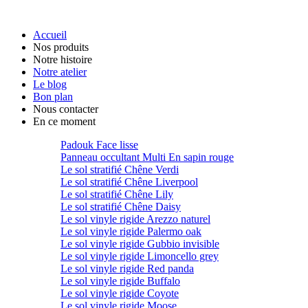
Accueil
Nos produits
Notre histoire
Notre atelier
Le blog
Bon plan
Nous contacter
En ce moment
Padouk Face lisse
Panneau occultant Multi En sapin rouge
Le sol stratifié Chêne Verdi
Le sol stratifié Chêne Liverpool
Le sol stratifié Chêne Lily
Le sol stratifié Chêne Daisy
Le sol vinyle rigide Arezzo naturel
Le sol vinyle rigide Palermo oak
Le sol vinyle rigide Gubbio invisible
Le sol vinyle rigide Limoncello grey
Le sol vinyle rigide Red panda
Le sol vinyle rigide Buffalo
Le sol vinyle rigide Coyote
Le sol vinyle rigide Moose