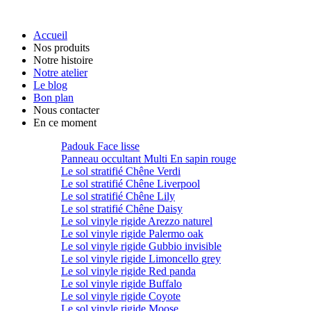
Accueil
Nos produits
Notre histoire
Notre atelier
Le blog
Bon plan
Nous contacter
En ce moment
Padouk Face lisse
Panneau occultant Multi En sapin rouge
Le sol stratifié Chêne Verdi
Le sol stratifié Chêne Liverpool
Le sol stratifié Chêne Lily
Le sol stratifié Chêne Daisy
Le sol vinyle rigide Arezzo naturel
Le sol vinyle rigide Palermo oak
Le sol vinyle rigide Gubbio invisible
Le sol vinyle rigide Limoncello grey
Le sol vinyle rigide Red panda
Le sol vinyle rigide Buffalo
Le sol vinyle rigide Coyote
Le sol vinyle rigide Moose