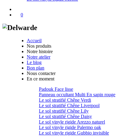
0
Accueil
Nos produits
Notre histoire
Notre atelier
Le blog
Bon plan
Nous contacter
En ce moment
Padouk Face lisse
Panneau occultant Multi En sapin rouge
Le sol stratifié Chêne Verdi
Le sol stratifié Chêne Liverpool
Le sol stratifié Chêne Lily
Le sol stratifié Chêne Daisy
Le sol vinyle rigide Arezzo naturel
Le sol vinyle rigide Palermo oak
Le sol vinyle rigide Gubbio invisible