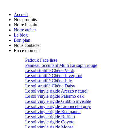
Accueil
Nos produits
Notre histoire
Notre atelier
Le blog
Bon plan
Nous contacter
En ce moment
Padouk Face lisse
Panneau occultant Multi En sapin rouge
Le sol stratifié Chêne Verdi
Le sol stratifié Chêne Liverpool
Le sol stratifié Chêne Lily
Le sol stratifié Chêne Daisy
Le sol vinyle rigide Arezzo naturel
Le sol vinyle rigide Palermo oak
Le sol vinyle rigide Gubbio invisible
Le sol vinyle rigide Limoncello grey
Le sol vinyle rigide Red panda
Le sol vinyle rigide Buffalo
Le sol vinyle rigide Coyote
Le sol vinyle rigide Moose