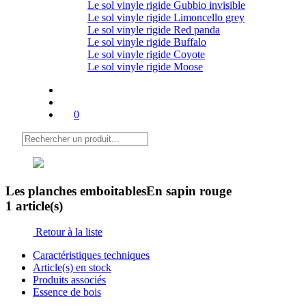
Le sol vinyle rigide Gubbio invisible
Le sol vinyle rigide Limoncello grey
Le sol vinyle rigide Red panda
Le sol vinyle rigide Buffalo
Le sol vinyle rigide Coyote
Le sol vinyle rigide Moose
0
Les planches emboitables
En sapin rouge
1 article(s)
Retour à la liste
Caractéristiques techniques
Article(s) en stock
Produits associés
Essence de bois