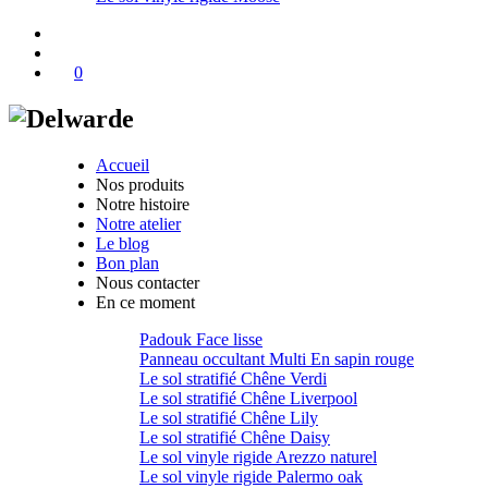
0
Accueil
Nos produits
Notre histoire
Notre atelier
Le blog
Bon plan
Nous contacter
En ce moment
Padouk Face lisse
Panneau occultant Multi En sapin rouge
Le sol stratifié Chêne Verdi
Le sol stratifié Chêne Liverpool
Le sol stratifié Chêne Lily
Le sol stratifié Chêne Daisy
Le sol vinyle rigide Arezzo naturel
Le sol vinyle rigide Palermo oak