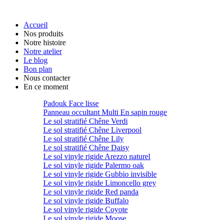
Accueil
Nos produits
Notre histoire
Notre atelier
Le blog
Bon plan
Nous contacter
En ce moment
Padouk Face lisse
Panneau occultant Multi En sapin rouge
Le sol stratifié Chêne Verdi
Le sol stratifié Chêne Liverpool
Le sol stratifié Chêne Lily
Le sol stratifié Chêne Daisy
Le sol vinyle rigide Arezzo naturel
Le sol vinyle rigide Palermo oak
Le sol vinyle rigide Gubbio invisible
Le sol vinyle rigide Limoncello grey
Le sol vinyle rigide Red panda
Le sol vinyle rigide Buffalo
Le sol vinyle rigide Coyote
Le sol vinyle rigide Moose