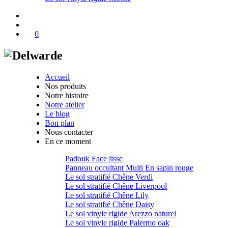
0
Accueil
Nos produits
Notre histoire
Notre atelier
Le blog
Bon plan
Nous contacter
En ce moment
Padouk Face lisse
Panneau occultant Multi En sapin rouge
Le sol stratifié Chêne Verdi
Le sol stratifié Chêne Liverpool
Le sol stratifié Chêne Lily
Le sol stratifié Chêne Daisy
Le sol vinyle rigide Arezzo naturel
Le sol vinyle rigide Palermo oak