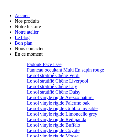
Accueil
Nos produits
Notre histoire
Notre atelier
Le blog
Bon plan
Nous contacter
En ce moment
Padouk Face lisse
Panneau occultant Multi En sapin rouge
Le sol stratifié Chêne Verdi
Le sol stratifié Chêne Liverpool
Le sol stratifié Chêne Lily
Le sol stratifié Chêne Daisy
Le sol vinyle rigide Arezzo naturel
Le sol vinyle rigide Palermo oak
Le sol vinyle rigide Gubbio invisible
Le sol vinyle rigide Limoncello grey
Le sol vinyle rigide Red panda
Le sol vinyle rigide Buffalo
Le sol vinyle rigide Coyote
Le sol vinyle rigide Moose