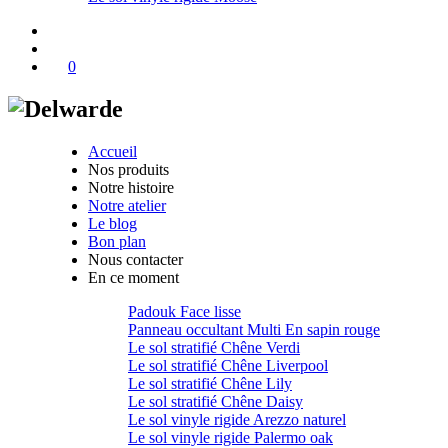
0
Accueil
Nos produits
Notre histoire
Notre atelier
Le blog
Bon plan
Nous contacter
En ce moment
Padouk Face lisse
Panneau occultant Multi En sapin rouge
Le sol stratifié Chêne Verdi
Le sol stratifié Chêne Liverpool
Le sol stratifié Chêne Lily
Le sol stratifié Chêne Daisy
Le sol vinyle rigide Arezzo naturel
Le sol vinyle rigide Palermo oak