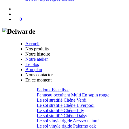
0
Accueil
Nos produits
Notre histoire
Notre atelier
Le blog
Bon plan
Nous contacter
En ce moment
Padouk Face lisse
Panneau occultant Multi En sapin rouge
Le sol stratifié Chêne Verdi
Le sol stratifié Chêne Liverpool
Le sol stratifié Chêne Lily
Le sol stratifié Chêne Daisy
Le sol vinyle rigide Arezzo naturel
Le sol vinyle rigide Palermo oak