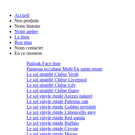
Accueil
Nos produits
Notre histoire
Notre atelier
Le blog
Bon plan
Nous contacter
En ce moment
Padouk Face lisse
Panneau occultant Multi En sapin rouge
Le sol stratifié Chêne Verdi
Le sol stratifié Chêne Liverpool
Le sol stratifié Chêne Lily
Le sol stratifié Chêne Daisy
Le sol vinyle rigide Arezzo naturel
Le sol vinyle rigide Palermo oak
Le sol vinyle rigide Gubbio invisible
Le sol vinyle rigide Limoncello grey
Le sol vinyle rigide Red panda
Le sol vinyle rigide Buffalo
Le sol vinyle rigide Coyote
Le sol vinyle rigide Moose