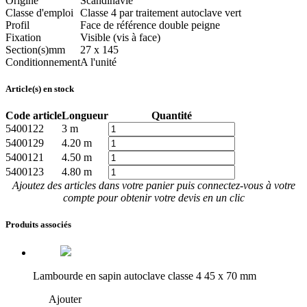
Origine
Scandinavie
Classe d'emploi
Classe 4 par traitement autoclave vert
Profil
Face de référence double peigne
Fixation
Visible (vis à face)
Section(s)
mm
27 x 145
Conditionnement
A l'unité
Article(s) en stock
Code article
Longueur
Quantité
5400122
3 m
5400129
4.20 m
5400121
4.50 m
5400123
4.80 m
Ajoutez des articles dans votre panier puis connectez-vous à votre
compte pour obtenir votre devis en un clic
Produits associés
Lambourde en sapin autoclave classe 4 45 x 70 mm
Ajouter