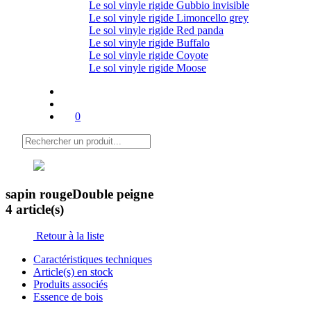
Le sol vinyle rigide Gubbio invisible
Le sol vinyle rigide Limoncello grey
Le sol vinyle rigide Red panda
Le sol vinyle rigide Buffalo
Le sol vinyle rigide Coyote
Le sol vinyle rigide Moose
0
sapin rouge
Double peigne
4 article(s)
Retour à la liste
Caractéristiques techniques
Article(s) en stock
Produits associés
Essence de bois