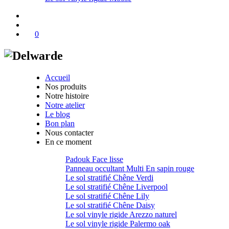
0
Accueil
Nos produits
Notre histoire
Notre atelier
Le blog
Bon plan
Nous contacter
En ce moment
Padouk Face lisse
Panneau occultant Multi En sapin rouge
Le sol stratifié Chêne Verdi
Le sol stratifié Chêne Liverpool
Le sol stratifié Chêne Lily
Le sol stratifié Chêne Daisy
Le sol vinyle rigide Arezzo naturel
Le sol vinyle rigide Palermo oak