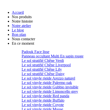
Accueil
Nos produits
Notre histoire
Notre atelier
Le blog
Bon plan
Nous contacter
En ce moment
Padouk Face lisse
Panneau occultant Multi En sapin rouge
Le sol stratifié Chêne Verdi
Le sol stratifié Chêne Liverpool
Le sol stratifié Chêne Lily
Le sol stratifié Chêne Daisy
Le sol vinyle rigide Arezzo naturel
Le sol vinyle rigide Palermo oak
Le sol vinyle rigide Gubbio invisible
Le sol vinyle rigide Limoncello grey
Le sol vinyle rigide Red panda
Le sol vinyle rigide Buffalo
Le sol vinyle rigide Coyote
Le sol vinyle rigide Moose