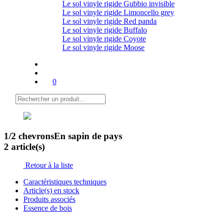
Le sol vinyle rigide Gubbio invisible
Le sol vinyle rigide Limoncello grey
Le sol vinyle rigide Red panda
Le sol vinyle rigide Buffalo
Le sol vinyle rigide Coyote
Le sol vinyle rigide Moose
0
1/2 chevrons
En sapin de pays
2 article(s)
Retour à la liste
Caractéristiques techniques
Article(s) en stock
Produits associés
Essence de bois