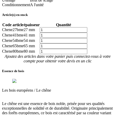
Usinage
Brut de sciage
Conditionnement
A l'unité
Article(s) en stock
Code article
épaisseur
Quantité
Chene27bme
27 mm
Chene41bme
41 mm
Chene54bme
54 mm
Chene65bme
65 mm
Chene80bme
80 mm
Ajoutez des articles dans votre panier puis connectez-vous à votre
compte pour obtenir votre devis en un clic
Essence de bois
Les bois européens /
Le chêne
Le chêne est
une essence de bois noble, prisée pour ses qualités
exceptionnelles de solidité et de durabilité
. Originaire principalement
des forêts européennes, ce bois est caractérisé par sa couleur variant