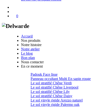
0
Accueil
Nos produits
Notre histoire
Notre atelier
Le blog
Bon plan
Nous contacter
En ce moment
Padouk Face lisse
Panneau occultant Multi En sapin rouge
Le sol stratifié Chêne Verdi
Le sol stratifié Chêne Liverpool
Le sol stratifié Chêne Lily
Le sol stratifié Chêne Daisy
Le sol vinyle rigide Arezzo naturel
Le sol vinyle rigide Palermo oak