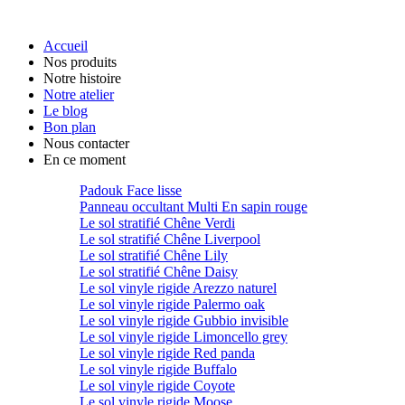
Accueil
Nos produits
Notre histoire
Notre atelier
Le blog
Bon plan
Nous contacter
En ce moment
Padouk Face lisse
Panneau occultant Multi En sapin rouge
Le sol stratifié Chêne Verdi
Le sol stratifié Chêne Liverpool
Le sol stratifié Chêne Lily
Le sol stratifié Chêne Daisy
Le sol vinyle rigide Arezzo naturel
Le sol vinyle rigide Palermo oak
Le sol vinyle rigide Gubbio invisible
Le sol vinyle rigide Limoncello grey
Le sol vinyle rigide Red panda
Le sol vinyle rigide Buffalo
Le sol vinyle rigide Coyote
Le sol vinyle rigide Moose