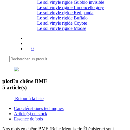
Le sol vinyle rigide Gubbio invisible
Le sol vinyle rigide Limoncello grey
Le sol vinyle rigide Red panda
Le sol vinyle rigide Buffalo
Le sol vinyle rigide Coyote
Le sol vinyle rigide Moose
0
plot
En chêne BME
5 article(s)
Retour à la liste
Caractéristiques techniques
Article(s) en stock
Essence de bois
Nos plots en chêne BME (Belle Menuiserie Ébénisterie) sont