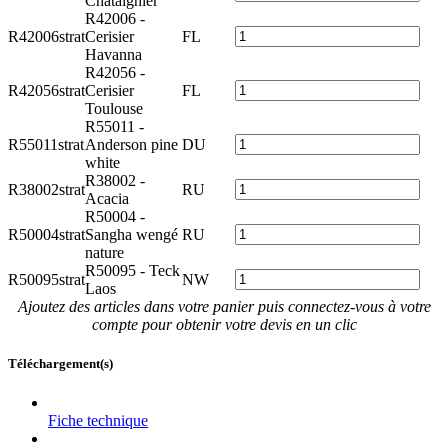
Châtaignier
R42006 -
R42006strat
Cerisier
FL
Havanna
R42056 -
R42056strat
Cerisier
FL
Toulouse
R55011 -
R55011strat
Anderson pine
DU
white
R38002 -
R38002strat
RU
Acacia
R50004 -
R50004strat
Sangha wengé
RU
nature
R50095 - Teck
R50095strat
NW
Laos
Ajoutez des articles dans votre panier puis connectez-vous à votre
compte pour obtenir votre devis en un clic
Téléchargement(s)
Fiche technique