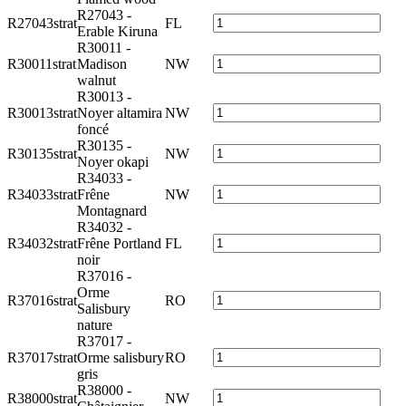
R27043 -
R27043strat
FL
Erable Kiruna
R30011 -
R30011strat
Madison
NW
walnut
R30013 -
R30013strat
Noyer altamira
NW
foncé
R30135 -
R30135strat
NW
Noyer okapi
R34033 -
R34033strat
Frêne
NW
Montagnard
R34032 -
R34032strat
Frêne Portland
FL
noir
R37016 -
Orme
R37016strat
RO
Salisbury
nature
R37017 -
R37017strat
Orme salisbury
RO
gris
R38000 -
R38000strat
NW