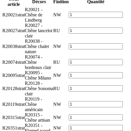
Décors
Finition
Quantité
article
R20021 -
R20021strat
Chêne de
NW
Lindberg
R20027 -
R20027strat
Chêne lancelot
RU
clair
R20038 -
R20038strat
Chêne chalet
NW
nature
R20074 -
R20074strat
Chêne
RU
bordeaux clair
R20095 -
R20095strat
NW
Chêne Milano
R20128 -
R20128strat
Chêne Sonoma
RU
clair
R20119 -
R20119strat
Chêne
NW
américain
R20315 -
R20315strat
NW
Chêne artisan
R20351 -
R20351strat
NW
Flamed wood