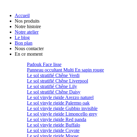
Accueil
Nos produits
Notre histoire
Notre atelier
Le blog
Bon plan
Nous contacter
En ce moment
Padouk Face lisse
Panneau occultant Multi En sapin rouge
Le sol stratifié Chêne Verdi
Le sol stratifié Chêne Liverpool
Le sol stratifié Chêne Lily
Le sol stratifié Chêne Daisy
Le sol vinyle rigide Arezzo naturel
Le sol vinyle rigide Palermo oak
Le sol vinyle rigide Gubbio invisible
Le sol vinyle rigide Limoncello grey
Le sol vinyle rigide Red panda
Le sol vinyle rigide Buffalo
Le sol vinyle rigide Coyote
Le sol vinyle rigide Moose