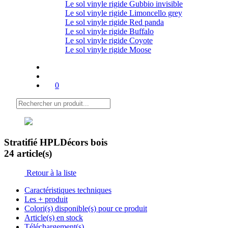
Le sol vinyle rigide Gubbio invisible
Le sol vinyle rigide Limoncello grey
Le sol vinyle rigide Red panda
Le sol vinyle rigide Buffalo
Le sol vinyle rigide Coyote
Le sol vinyle rigide Moose
0
Stratifié HPL
Décors bois
24 article(s)
Retour à la liste
Caractéristiques techniques
Les + produit
Colori(s) disponible(s) pour ce produit
Article(s) en stock
Téléchargement(s)