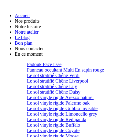
Accueil
Nos produits
Notre histoire
Notre atelier
Le blog
Bon plan
Nous contacter
En ce moment
Padouk Face lisse
Panneau occultant Multi En sapin rouge
Le sol stratifié Chêne Verdi
Le sol stratifié Chêne Liverpool
Le sol stratifié Chêne Lily
Le sol stratifié Chêne Daisy
Le sol vinyle rigide Arezzo naturel
Le sol vinyle rigide Palermo oak
Le sol vinyle rigide Gubbio invisible
Le sol vinyle rigide Limoncello grey
Le sol vinyle rigide Red panda
Le sol vinyle rigide Buffalo
Le sol vinyle rigide Coyote
Le sol vinyle rigide Moose