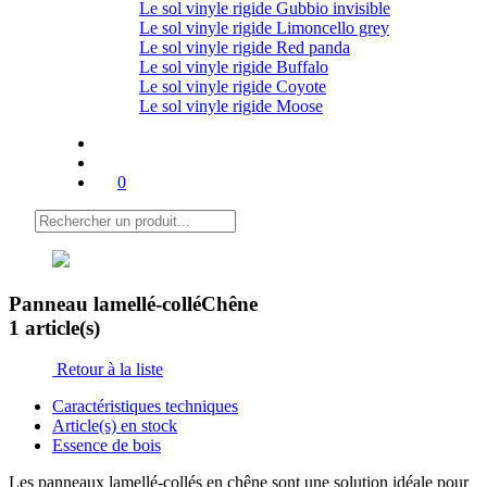
Le sol vinyle rigide Gubbio invisible
Le sol vinyle rigide Limoncello grey
Le sol vinyle rigide Red panda
Le sol vinyle rigide Buffalo
Le sol vinyle rigide Coyote
Le sol vinyle rigide Moose
0
Panneau lamellé-collé
Chêne
1 article(s)
Retour à la liste
Caractéristiques techniques
Article(s) en stock
Essence de bois
Les panneaux lamellé-collés en chêne sont une solution idéale pour