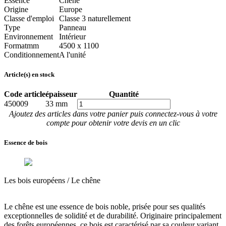
Essence
Chêne
Origine
Europe
Classe d'emploi
Classe 3 naturellement
Type
Panneau
Environnement
Intérieur
Format
mm
4500 x 1100
Conditionnement
A l'unité
Article(s) en stock
Code article
épaisseur
Quantité
450009
33 mm
Ajoutez des articles dans votre panier puis connectez-vous à votre
compte pour obtenir votre devis en un clic
Essence de bois
Les bois européens /
Le chêne
Le chêne est
une essence de bois noble, prisée pour ses qualités
exceptionnelles de solidité et de durabilité
. Originaire principalement
des forêts européennes, ce bois est caractérisé par sa couleur variant