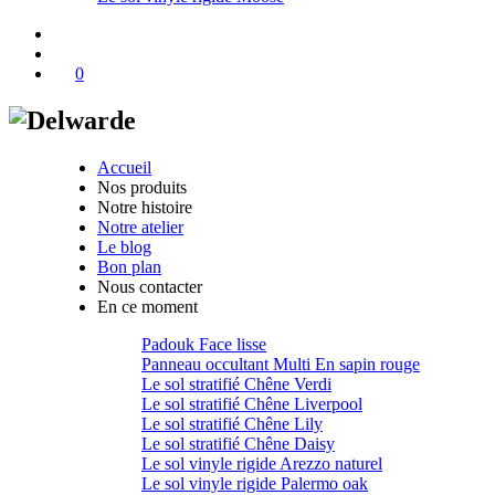
0
Accueil
Nos produits
Notre histoire
Notre atelier
Le blog
Bon plan
Nous contacter
En ce moment
Padouk Face lisse
Panneau occultant Multi En sapin rouge
Le sol stratifié Chêne Verdi
Le sol stratifié Chêne Liverpool
Le sol stratifié Chêne Lily
Le sol stratifié Chêne Daisy
Le sol vinyle rigide Arezzo naturel
Le sol vinyle rigide Palermo oak