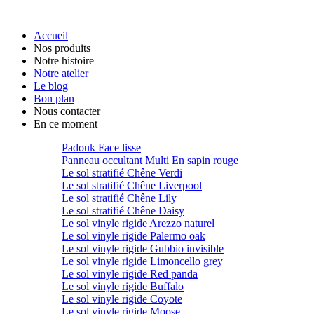
Accueil
Nos produits
Notre histoire
Notre atelier
Le blog
Bon plan
Nous contacter
En ce moment
Padouk Face lisse
Panneau occultant Multi En sapin rouge
Le sol stratifié Chêne Verdi
Le sol stratifié Chêne Liverpool
Le sol stratifié Chêne Lily
Le sol stratifié Chêne Daisy
Le sol vinyle rigide Arezzo naturel
Le sol vinyle rigide Palermo oak
Le sol vinyle rigide Gubbio invisible
Le sol vinyle rigide Limoncello grey
Le sol vinyle rigide Red panda
Le sol vinyle rigide Buffalo
Le sol vinyle rigide Coyote
Le sol vinyle rigide Moose