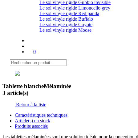
Le sol vinyle rigide Gubbio invisible
Le sol vinyle rigide Limoncello grey
Le sol vinyle rigide Red panda
Le sol vinyle rigide Buffalo
Le sol vinyle rigide Coyote
Le sol vinyle rigide Moose
0
Tablette blanche
Mélaminée
3 article(s)
Retour à la liste
Caractéristiques techniques
Article(s) en stock
Produits associés
Les tablettes mélaminées sont une solution idéale pour la conception de 