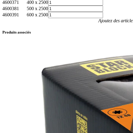
4600371
400 x 2500
4600381
500 x 2500
4600391
600 x 2500
Ajoutez des articl
Produits associés