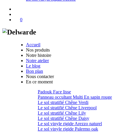
0
Accueil
Nos produits
Notre histoire
Notre atelier
Le blog
Bon plan
Nous contacter
En ce moment
Padouk Face lisse
Panneau occultant Multi En sapin rouge
Le sol stratifié Chêne Verdi
Le sol stratifié Chêne Liverpool
Le sol stratifié Chêne Lily
Le sol stratifié Chêne Daisy
Le sol vinyle rigide Arezzo naturel
Le sol vinyle rigide Palermo oak