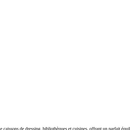
caissons de dressing, bibliothèques et cuisines, offrant un parfait équili