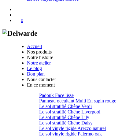
0
Accueil
Nos produits
Notre histoire
Notre atelier
Le blog
Bon plan
Nous contacter
En ce moment
Padouk Face lisse
Panneau occultant Multi En sapin rouge
Le sol stratifié Chêne Verdi
Le sol stratifié Chêne Liverpool
Le sol stratifié Chêne Lily
Le sol stratifié Chêne Daisy
Le sol vinyle rigide Arezzo naturel
Le sol vinyle rigide Palermo oak