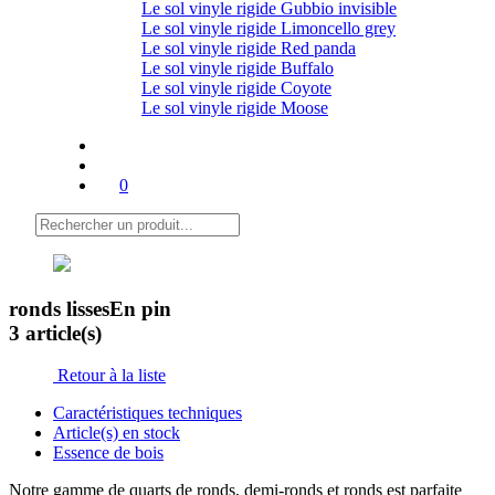
Le sol vinyle rigide Gubbio invisible
Le sol vinyle rigide Limoncello grey
Le sol vinyle rigide Red panda
Le sol vinyle rigide Buffalo
Le sol vinyle rigide Coyote
Le sol vinyle rigide Moose
0
ronds lisses
En pin
3 article(s)
Retour à la liste
Caractéristiques techniques
Article(s) en stock
Essence de bois
Notre gamme de quarts de ronds, demi-ronds et ronds est parfaite