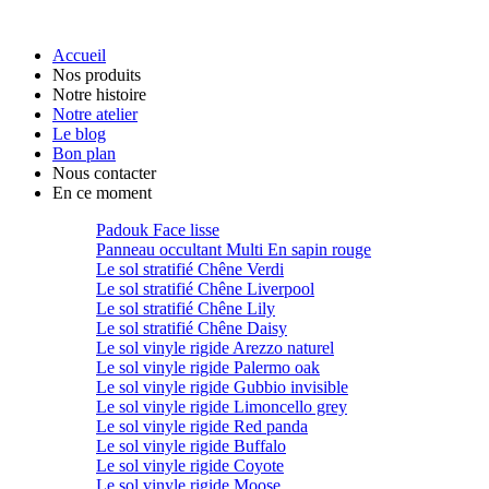
Accueil
Nos produits
Notre histoire
Notre atelier
Le blog
Bon plan
Nous contacter
En ce moment
Padouk Face lisse
Panneau occultant Multi En sapin rouge
Le sol stratifié Chêne Verdi
Le sol stratifié Chêne Liverpool
Le sol stratifié Chêne Lily
Le sol stratifié Chêne Daisy
Le sol vinyle rigide Arezzo naturel
Le sol vinyle rigide Palermo oak
Le sol vinyle rigide Gubbio invisible
Le sol vinyle rigide Limoncello grey
Le sol vinyle rigide Red panda
Le sol vinyle rigide Buffalo
Le sol vinyle rigide Coyote
Le sol vinyle rigide Moose