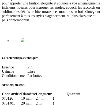
pour apporter une finition élégante et soignée à vos aménagements
intérieurs. Idéales pour masquer les angles, adoucir les raccords ou
sublimer les détails architecturaux, ces moulures en bois s'intègrent
parfaitement à tous les styles d'agencement, du plus classique au
plus contemporain.
Caractéristiques techniques
Essence
Pin
Usinage
Lisse
Conditionnement
Par bottes
Article(s) en stock
Code article
Diamètre
Longueur
Quantité
070126
10 mm
2.4 m
0701401
20 mm
2 m