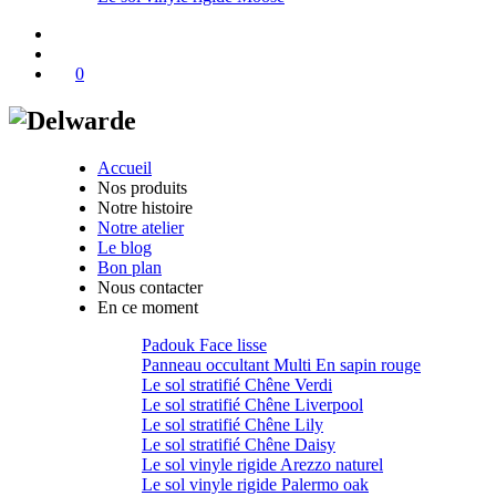
0
Accueil
Nos produits
Notre histoire
Notre atelier
Le blog
Bon plan
Nous contacter
En ce moment
Padouk Face lisse
Panneau occultant Multi En sapin rouge
Le sol stratifié Chêne Verdi
Le sol stratifié Chêne Liverpool
Le sol stratifié Chêne Lily
Le sol stratifié Chêne Daisy
Le sol vinyle rigide Arezzo naturel
Le sol vinyle rigide Palermo oak