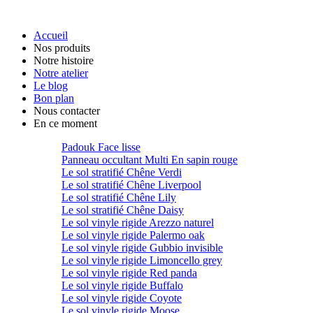
Accueil
Nos produits
Notre histoire
Notre atelier
Le blog
Bon plan
Nous contacter
En ce moment
Padouk Face lisse
Panneau occultant Multi En sapin rouge
Le sol stratifié Chêne Verdi
Le sol stratifié Chêne Liverpool
Le sol stratifié Chêne Lily
Le sol stratifié Chêne Daisy
Le sol vinyle rigide Arezzo naturel
Le sol vinyle rigide Palermo oak
Le sol vinyle rigide Gubbio invisible
Le sol vinyle rigide Limoncello grey
Le sol vinyle rigide Red panda
Le sol vinyle rigide Buffalo
Le sol vinyle rigide Coyote
Le sol vinyle rigide Moose