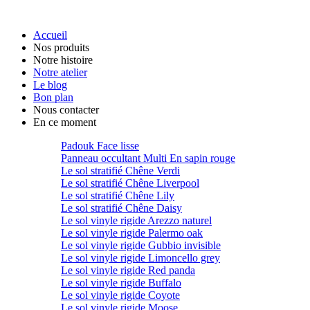
Accueil
Nos produits
Notre histoire
Notre atelier
Le blog
Bon plan
Nous contacter
En ce moment
Padouk Face lisse
Panneau occultant Multi En sapin rouge
Le sol stratifié Chêne Verdi
Le sol stratifié Chêne Liverpool
Le sol stratifié Chêne Lily
Le sol stratifié Chêne Daisy
Le sol vinyle rigide Arezzo naturel
Le sol vinyle rigide Palermo oak
Le sol vinyle rigide Gubbio invisible
Le sol vinyle rigide Limoncello grey
Le sol vinyle rigide Red panda
Le sol vinyle rigide Buffalo
Le sol vinyle rigide Coyote
Le sol vinyle rigide Moose