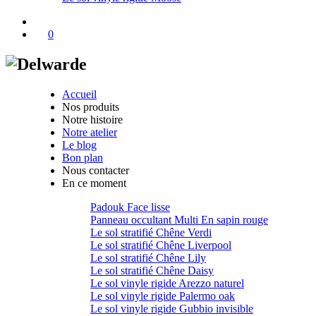
0
Accueil
Nos produits
Notre histoire
Notre atelier
Le blog
Bon plan
Nous contacter
En ce moment
Padouk Face lisse
Panneau occultant Multi En sapin rouge
Le sol stratifié Chêne Verdi
Le sol stratifié Chêne Liverpool
Le sol stratifié Chêne Lily
Le sol stratifié Chêne Daisy
Le sol vinyle rigide Arezzo naturel
Le sol vinyle rigide Palermo oak
Le sol vinyle rigide Gubbio invisible