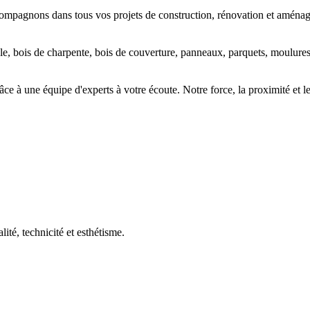
compagnons dans tous vos projets de
construction
,
rénovation
et
aménage
le, bois de charpente, bois de couverture, panneaux, parquets, moulure
râce à une équipe d'experts à votre écoute. Notre force, la
proximité
et l
lité, technicité et esthétisme.