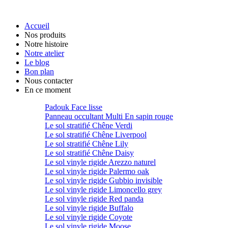
Accueil
Nos produits
Notre histoire
Notre atelier
Le blog
Bon plan
Nous contacter
En ce moment
Padouk Face lisse
Panneau occultant Multi En sapin rouge
Le sol stratifié Chêne Verdi
Le sol stratifié Chêne Liverpool
Le sol stratifié Chêne Lily
Le sol stratifié Chêne Daisy
Le sol vinyle rigide Arezzo naturel
Le sol vinyle rigide Palermo oak
Le sol vinyle rigide Gubbio invisible
Le sol vinyle rigide Limoncello grey
Le sol vinyle rigide Red panda
Le sol vinyle rigide Buffalo
Le sol vinyle rigide Coyote
Le sol vinyle rigide Moose