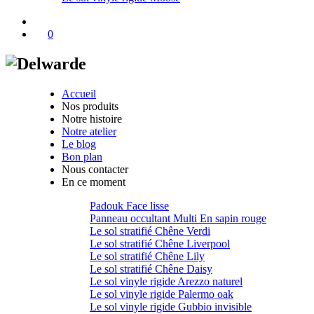
0
Accueil
Nos produits
Notre histoire
Notre atelier
Le blog
Bon plan
Nous contacter
En ce moment
Padouk Face lisse
Panneau occultant Multi En sapin rouge
Le sol stratifié Chêne Verdi
Le sol stratifié Chêne Liverpool
Le sol stratifié Chêne Lily
Le sol stratifié Chêne Daisy
Le sol vinyle rigide Arezzo naturel
Le sol vinyle rigide Palermo oak
Le sol vinyle rigide Gubbio invisible