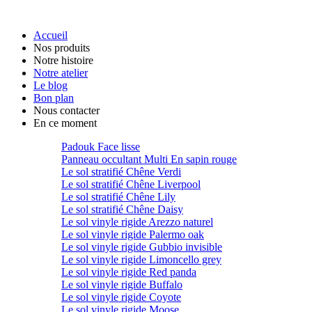
Accueil
Nos produits
Notre histoire
Notre atelier
Le blog
Bon plan
Nous contacter
En ce moment
Padouk Face lisse
Panneau occultant Multi En sapin rouge
Le sol stratifié Chêne Verdi
Le sol stratifié Chêne Liverpool
Le sol stratifié Chêne Lily
Le sol stratifié Chêne Daisy
Le sol vinyle rigide Arezzo naturel
Le sol vinyle rigide Palermo oak
Le sol vinyle rigide Gubbio invisible
Le sol vinyle rigide Limoncello grey
Le sol vinyle rigide Red panda
Le sol vinyle rigide Buffalo
Le sol vinyle rigide Coyote
Le sol vinyle rigide Moose