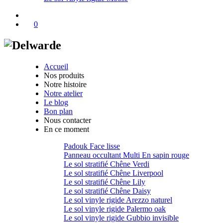
0
Accueil
Nos produits
Notre histoire
Notre atelier
Le blog
Bon plan
Nous contacter
En ce moment
Padouk Face lisse
Panneau occultant Multi En sapin rouge
Le sol stratifié Chêne Verdi
Le sol stratifié Chêne Liverpool
Le sol stratifié Chêne Lily
Le sol stratifié Chêne Daisy
Le sol vinyle rigide Arezzo naturel
Le sol vinyle rigide Palermo oak
Le sol vinyle rigide Gubbio invisible