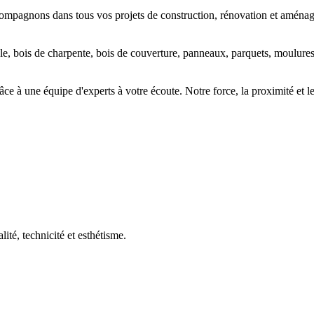
compagnons dans tous vos projets de
construction
,
rénovation
et
aménage
le, bois de charpente, bois de couverture, panneaux, parquets, moulure
râce à une équipe d'experts à votre écoute. Notre force, la
proximité
et l
lité, technicité et esthétisme.